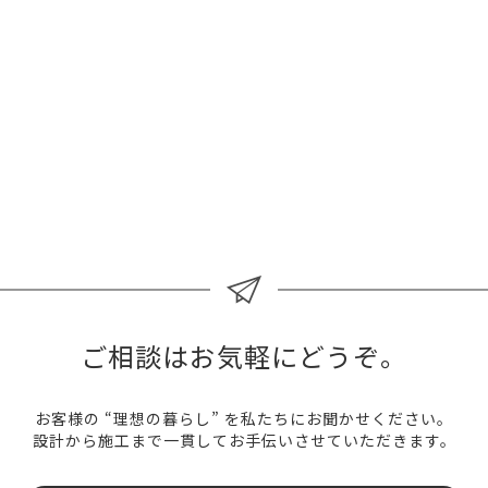
の家をご提供させていただいている設計・建築事務所です。
木の事を熟知した大工の棟梁として、そして木造住宅を専門
に取り扱う一級建築士として、自然素材を多く取り入れた
「健康に暮らせる家造り」を、設計から施工まで一貫してお
手伝いさせていただきます。
会社案内
スタッフ募集
ご相談はお気軽にどうぞ。
お客様の “理想の暮らし” を私たちにお聞かせください。
設計から施工まで一貫してお手伝いさせていただきます。