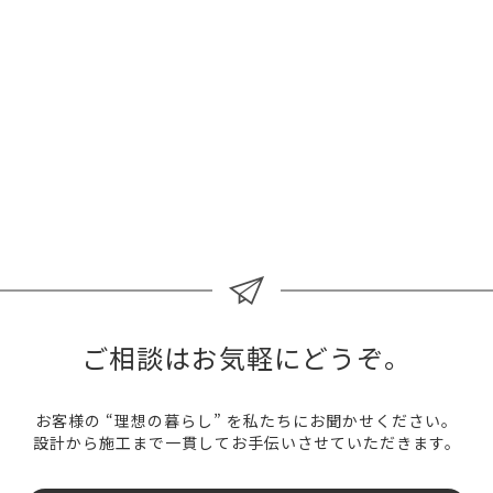
の家をご提供させていただいている設計・建築事務所です。
木の事を熟知した大工の棟梁として、そして木造住宅を専門
に取り扱う一級建築士として、自然素材を多く取り入れた
「健康に暮らせる家造り」を、設計から施工まで一貫してお
手伝いさせていただきます。
会社案内
スタッフ募集
ご相談はお気軽にどうぞ。
お客様の “理想の暮らし” を私たちにお聞かせください。
設計から施工まで一貫してお手伝いさせていただきます。